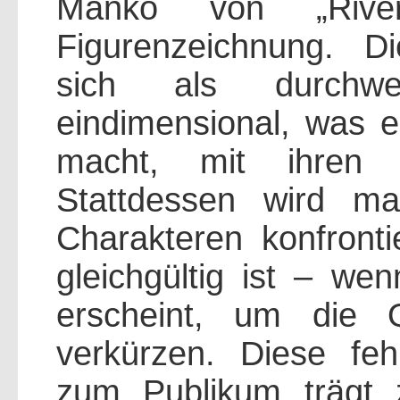
Manko von „Rive
Figurenzeichnung. D
sich als durchw
eindimensional, was 
macht, mit ihren S
Stattdessen wird m
Charakteren konfronti
gleichgültig ist – we
erscheint, um die 
verkürzen. Diese fe
zum Publikum trägt 