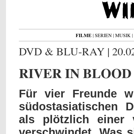
FILME
|
SERIEN
|
MUSIK
|
DVD & BLU-RAY | 20.02
RIVER IN BLOOD
Für vier Freunde w
südostasiatischen 
als plötzlich eine
verschwindet. Was si