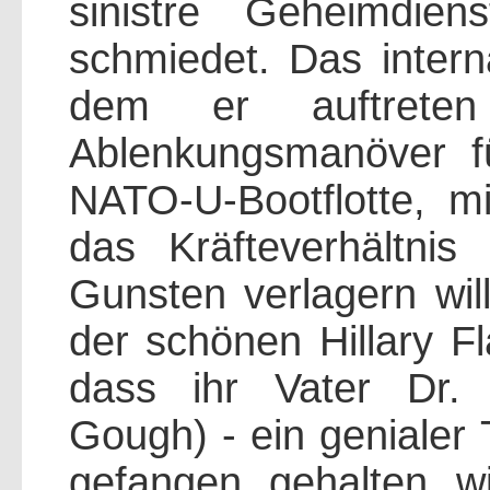
sinistre Geheimdien
schmiedet. Das interna
dem er auftreten
Ablenkungsmanöver f
NATO-U-Bootflotte, 
das Kräfteverhältni
Gunsten verlagern will
der schönen Hillary F
dass ihr Vater Dr.
Gough) - ein genialer 
gefangen gehalten wi