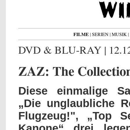
FILME
|
SERIEN
|
MUSIK
|
DVD & BLU-RAY | 12.12
ZAZ: The Collectio
Diese einmalige Sa
„Die unglaubliche R
Flugzeug!", „Top S
Kanone“ drei legen