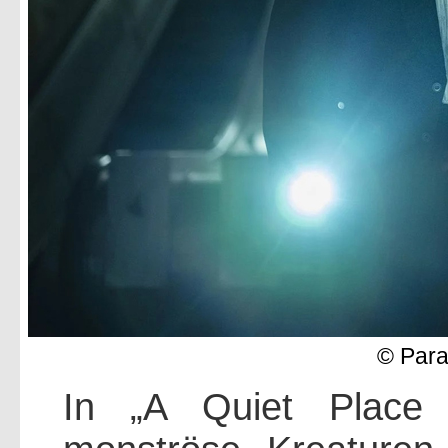
© Para
In „A Quiet Place 