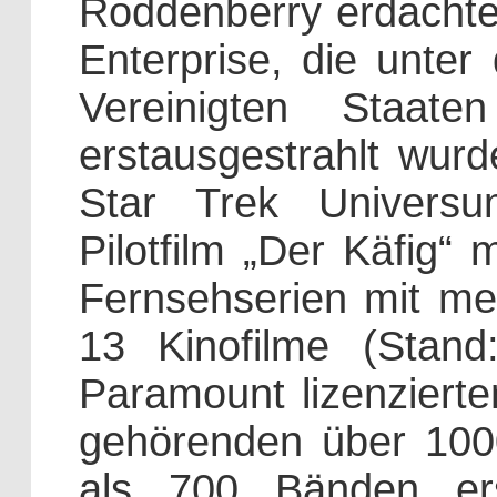
Roddenberry erdachte
Enterprise, die unter
Vereinigten Staa
erstausgestrahlt wurd
Star Trek Univers
Pilotfilm „Der Käfig“ 
Fernsehserien mit me
13 Kinofilme (Stan
Paramount lizenzierte
gehörenden über 100
als 700 Bänden er