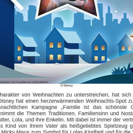
© Disney
rakter von Weihnachten zu unterstreichen, hat sich
Disney hat einen herzerwärmenden Weihnachts-Spot z
nachtlichen Kampagne „Familie ist das schönste Ge
immt die Themen Traditionen, Familiensinn und Nosta
ter, Lola, und ihre Enkelin. Mit dabei ist immer der ve
es Kind von ihrem Vater als heißgeliebtes Spielzeug
 Micky Maus zum Symbol für Lolas Kindheit und für die 