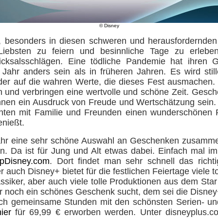
© Disney
besonders in diesen schweren und herausfordernden Z
Liebsten zu feiern und besinnliche Tage zu erlebe
cksalsschlägen. Eine tödliche Pandemie hat ihren Gr
ahr anders sein als in früheren Jahren. Es wird still
er auf die wahren Werte, die dieses Fest ausmachen. 
und verbringen eine wertvolle und schöne Zeit. Gesche
nnen ein Ausdruck von Freude und Wertschätzung sein
ten mit Familie und Freunden einen wunderschönen 
nießt.
ahr eine sehr schöne Auswahl an Geschenken zusammeng
n. Da ist für Jung und Alt etwas dabei. Einfach mal 
pDisney.com
. Dort findet man sehr schnell das rich
auch Disney+ bietet für die festlichen Feiertage viele t
assiker, aber auch viele tolle Produktionen aus dem St
 noch ein schönes Geschenk sucht, dem sei die Disney
ach gemeinsame Stunden mit den schönsten Serien- und
hier
für 69,99 € erworben werden. Unter disneyplus.