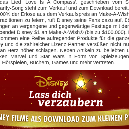
e das Lied 'Love Is A Compass', geschrieben vom So
rity-Song steht zum Verkauf und zum Download bereit
00% der Erlöse aus dem Verkaufspreis an Make-A-Wi
raditionen zu feiern, ruft Disney seine Fans dazu auf,
rungen an vergangene und gegenwärtige Festtage mit d
 spendet Disney $1 an Make-A-Wish® (bis zu $100.000).
ommen eine Reihe aufregender Produkte für die ganze 
ey
und die zahlreicher Lizenz-Partner versüßen nicht nu
an-Herz höher schlagen. Neben Artikeln zu beliebten 
rken Marvel und Star Wars in Form von Spielzeugen
 Hörspielen, Büchern, Games und mehr vertreten.