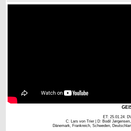
GEI
ET: 25.01.24: DV
C: Lars von Trier | D: Bodil Jørgensen
Dänemark, Frankreich, Schweden, Deutschlan