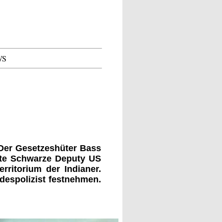
WS
 Der Gesetzeshüter Bass
ste Schwarze Deputy US
erritorium der Indianer.
ndespolizist festnehmen.