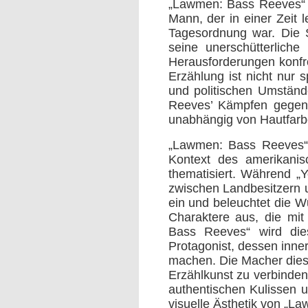
„Lawmen: Bass Reeves“ f
Mann, der in einer Zeit 
Tagesordnung war. Die S
seine unerschütterliche
Herausforderungen konfro
Erzählung ist nicht nur s
und politischen Umstän
Reeves’ Kämpfen gegen d
unabhängig von Hautfarbe
„Lawmen: Bass Reeves“ lä
Kontext des amerikani
thematisiert. Während „Y
zwischen Landbesitzern u
ein und beleuchtet die W
Charaktere aus, die mit
Bass Reeves“ wird dies
Protagonist, dessen inne
machen.
Die Macher dies
Erzählkunst zu verbinden
authentischen Kulissen 
visuelle Ästhetik von „L