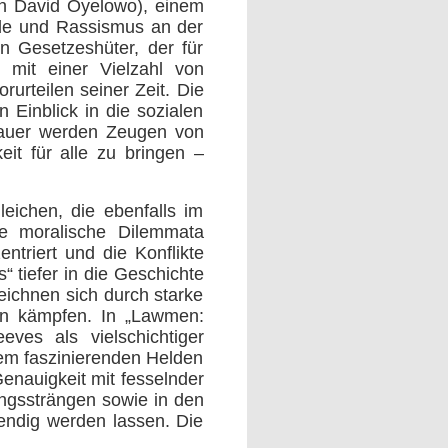
on David Oyelowo), einem
urde und Rassismus an der
n Gesetzeshüter, der für
d mit einer Vielzahl von
rurteilen seiner Zeit.
Die
n Einblick in die sozialen
hauer werden Zeugen von
it für alle zu bringen –
leichen, die ebenfalls im
e moralische Dilemmata
ntriert und die Konflikte
 tiefer in die Geschichte
eichnen sich durch starke
gen kämpfen. In „Lawmen:
ves als vielschichtiger
nem faszinierenden Helden
enauigkeit mit fesselnder
ungssträngen sowie in den
endig werden lassen. Die