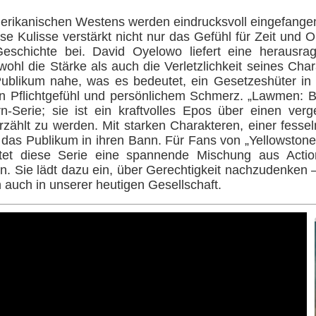
rikanischen Westens werden eindrucksvoll eingefangen
e Kulisse verstärkt nicht nur das Gefühl für Zeit und O
Geschichte bei. David Oyelowo liefert eine herausra
wohl die Stärke als auch die Verletzlichkeit seines Char
ublikum nahe, was es bedeutet, ein Gesetzeshüter in 
n Pflichtgefühl und persönlichem Schmerz. „Lawmen: B
n-Serie; sie ist ein kraftvolles Epos über einen ve
erzählt zu werden. Mit starken Charakteren, einer fess
e das Publikum in ihren Bann. Für Fans von „Yellowstone
etet diese Serie eine spannende Mischung aus Acti
n. Sie lädt dazu ein, über Gerechtigkeit nachzudenken –
auch in unserer heutigen Gesellschaft.