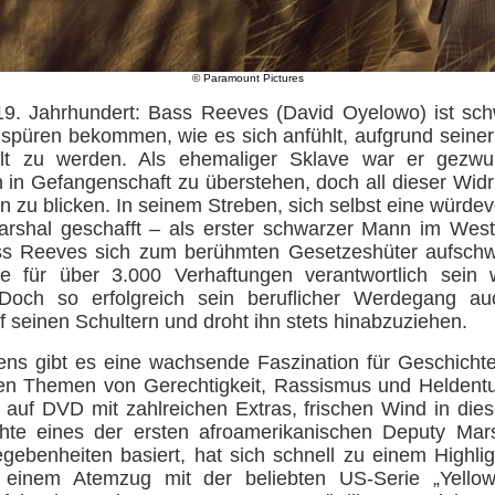
© Paramount Pictures
19. Jahrhundert: Bass Reeves (David Oyelowo) ist sc
spüren bekommen, wie es sich anfühlt, aufgrund seine
lt zu werden. Als ehemaliger Sklave war er gezwu
n in Gefangenschaft zu überstehen, doch all dieser Widri
n zu blicken. In seinem Streben, sich selbst eine würdev
rshal geschafft – als erster schwarzer Mann im Wes
s Reeves sich zum berühmten Gesetzeshüter aufschwin
re für über 3.000 Verhaftungen verantwortlich sein 
och so erfolgreich sein beruflicher Werdegang au
 seinen Schultern und droht ihn stets hinabzuziehen.
ens gibt es eine wachsende Faszination für Geschicht
xen Themen von Gerechtigkeit, Rassismus und Heldent
auf DVD mit zahlreichen Extras, frischen Wind in die
hte eines der ersten afroamerikanischen Deputy Mar
gebenheiten basiert, hat sich schnell zu einem Highl
 einem Atemzug mit der beliebten US-Serie „Yello