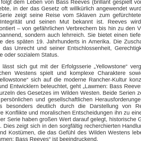
olgt dem Leben von Bass Reeves (brillant gespielt v
lebte, in der das Gesetz oft willkürlich angewendet w
erie zeigt seine Reise vom Sklaven zum gefürchtete
 Integrität und seinen Mut bekannt ist. Reeves wir
ntiert – von gefährlichen Verbrechern bis hin zu den Vo
pannend, sondern auch lehrreich. Sie bietet einen tiefe
de des späten 19. Jahrhunderts in Amerika. Die Zusc
as Unrecht und seiner Entschlossenheit, Gerechtigke
 oder sozialem Status.
sst sich gut mit der Erfolgsserie „Yellowstone“ verg
schen Westens spielt und komplexe Charaktere sowi
ellowstone“ sich auf die moderne Rancher-Kultur konze
nd Entwicklern beleuchtet, geht „Lawmen: Bass Reeves“
urzeln des Gesetzes im Wilden Westen. Beide Serien z
 persönlichen und gesellschaftlichen Herausforderun
 besonders deutlich durch die Darstellung von Ree
re Konflikte und moralischen Entscheidungen ihn zu ei
er Serie haben großen Wert darauf gelegt, historische G
. Dies zeigt sich in den sorgfältig recherchierten Handl
und Kostümen, die das Gefühl des Wilden Westens leb
awmen: Bass Reeves“ ist beeindruckend.