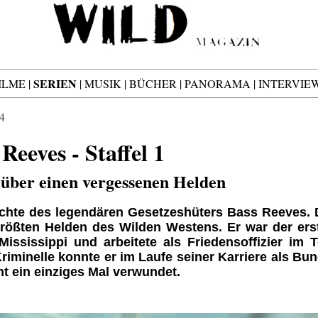
SERIEN
ILME
|
|
MUSIK
|
BÜCHER
|
PANORAMA
|
INTERVIE
4
eeves - Staffel 1
 über einen vergessenen Helden
ichte des legendären Gesetzeshüters Bass Reeves.
größten Helden des Wilden Westens. Er war der er
ississippi und arbeitete als Friedensoffizier im T
riminelle konnte er im Laufe seiner Karriere als Bu
t ein einziges Mal verwundet.