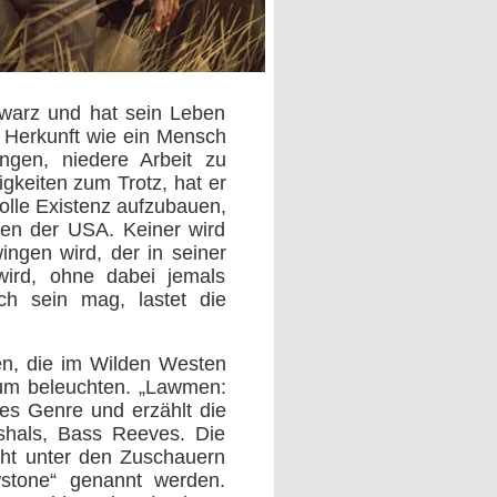
hwarz und hat sein Leben
r Herkunft wie ein Mensch
ngen, niedere Arbeit zu
gkeiten zum Trotz, hat er
olle Existenz aufzubauen,
ten der USA. Keiner wird
gen wird, der in seiner
wird, ohne dabei jemals
ch sein mag, lastet die
en, die im Wilden Westen
um beleuchten. „Lawmen:
ses Genre und erzählt die
shals, Bass Reeves. Die
ight unter den Zuschauern
wstone“ genannt werden.