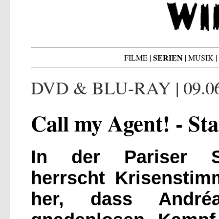
SERIEN
FILME
|
|
MUSIK
|
DVD & BLU-RAY | 09.0
Call my Agent! - Staf
In der Pariser S
herrscht Krisenstim
her, dass André