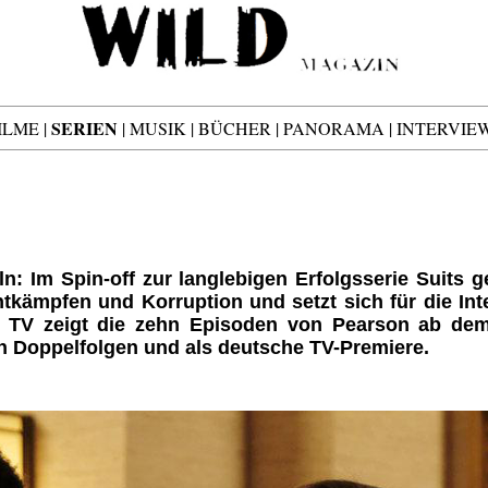
SERIEN
ILME
|
|
MUSIK
|
BÜCHER
|
PANORAMA
|
INTERVIE
n: Im Spin-off zur langlebigen Erfolgsserie Suits g
tkämpfen und Korruption und setzt sich für die In
al TV zeigt die zehn Episoden von Pearson ab de
n Doppelfolgen und als deutsche TV-Premiere.