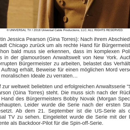
© UNIVERSAL TV / 2018 Universal Cable Productions, LLC. ALL RIGHTS RESERVED.
ltin Jessica Pearson (Gina Torres): Nach ihrem Abschied
tstadt Chicago zurück um als rechte Hand für Bürgermei
chon bald muss sie erkennen, dass im komplexen Polit
s in der glamourösen Anwaltswelt von New York. Auch 
rrupten Bürgermeister zu arbeiten, belastet das Verhäl
en Auftrag erhält, Beweise für einen möglichen Mord vers
re moralischen Ideale zu verraten…
f zur weltweit beliebten und erfolgreichen Anwaltsserie 
arson (Gina Torres) steht. Die muss sich nach der Rück
e Hand des Bürgermeisters Bobby Novak (Morgan Specto
behaupten. Leider wurde die Serie nach der ersten Sta
setzt. Ab dem 21. September ist die US-Serie als 
sal TV zu sehen. Eingeleitet wurde die Serie mit der l
iente als Backdoor-Pilot für die Spin-off-Serie.