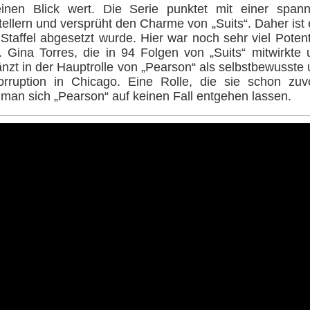
v einen Blick wert. Die Serie punktet mit einer spa
tellern und versprüht den Charme von „Suits“. Daher ist
 Staffel abgesetzt wurde. Hier war noch sehr viel Pote
. Gina Torres, die in 94 Folgen von „Suits“ mitwirkte 
zt in der Hauptrolle von „Pearson“ als selbstbewusste 
orruption in Chicago. Eine Rolle, die sie schon zuvo
e man sich „Pearson“ auf keinen Fall entgehen lassen.