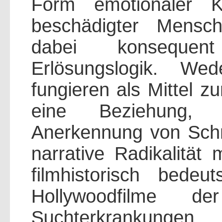
Form emotionaler Ko
beschädigter Mensc
dabei konsequent
Erlösungslogik. We
fungieren als Mittel z
eine Beziehung, 
Anerkennung von Schm
narrative Radikalität
filmhistorisch bede
Hollywoodfilme de
Suchterkrankung