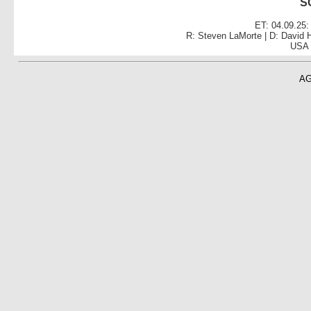
S
ET: 04.09.25
R: Steven LaMorte | D: David 
USA 2
A