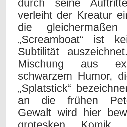
durch seine Auftritte
verleiht der Kreatur 
die gleichermaßen 
„Screamboat“ ist k
Subtilität auszeichn
Mischung aus exz
schwarzem Humor, di
„Splatstick“ bezeichne
an die frühen Peter
Gewalt wird hier bew
grotesken Komik g