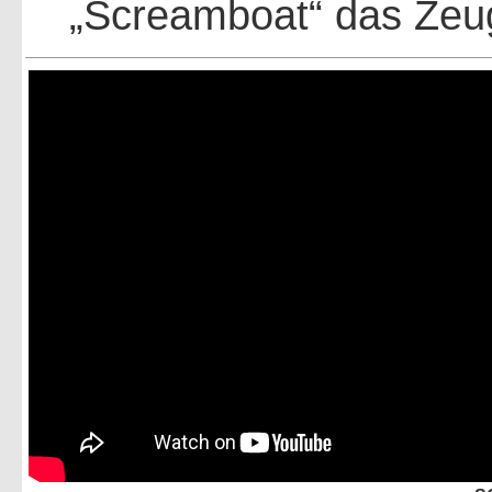
„Screamboat“ das Zeug