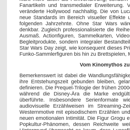
Fanartikeln und transmedialer Erweiterung. V
veränderte Hollywood nachhaltig. Die von Luca
neue Standards im Bereich visueller Effekte u
folgenden Jahrzehnte. Ohne Star Wars wäre
denkbar. Zugleich professionalisierte die Rei
Ausmaß. Actionfiguren, Sammelkarten, Video
Begleitprodukte, sondern integraler Bestandte
Star Wars Day zeigt, wie konsequent dieses Pr
Funko-Sammlerfiguren bis hin zu Brettspielen, 
Vom Kinomythos zur
Bemerkenswert ist dabei die Wandlungsfähigk
ihre Entstehungszeit gebunden bleiben, gel
definieren. Die Prequel-Trilogie der frühen 2000
während die Disney-Ära die Marke endgült
überführte. Insbesondere Serienformate w
audiovisuelle Erzählweisen im Streaming-Ze
Westernmotive mit episodischem Erzählen und n
neuen emotionalen Intimität. Die Figur Grogu e
Popkultur-Phänomen, dessen Reichweite weit