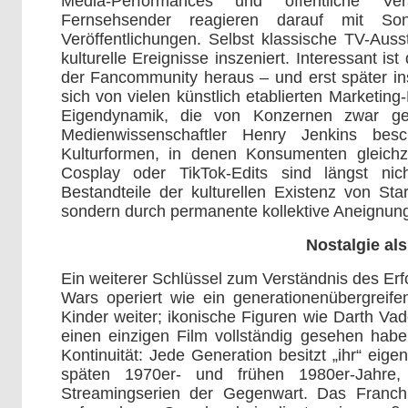
Media-Performances und öffentliche Ver
Fernsehsender reagieren darauf mit So
Veröffentlichungen. Selbst klassische TV-Auss
kulturelle Ereignisse inszeniert. Interessant 
der Fancommunity heraus – und erst später inst
sich von vielen künstlich etablierten Marketing
Eigendynamik, die von Konzernen zwar gen
Medienwissenschaftler Henry Jenkins besc
Kulturformen, in denen Konsumenten gleichze
Cosplay oder TikTok-Edits sind längst nic
Bestandteile der kulturellen Existenz von St
sondern durch permanente kollektive Aneignun
Nostalgie als
Ein weiterer Schlüssel zum Verständnis des Erfol
Wars operiert wie ein generationenübergreif
Kinder weiter; ikonische Figuren wie Darth Va
einen einzigen Film vollständig gesehen habe
Kontinuität: Jede Generation besitzt „ihr“ eigen
späten 1970er- und frühen 1980er-Jahre,
Streamingserien der Gegenwart. Das Franch