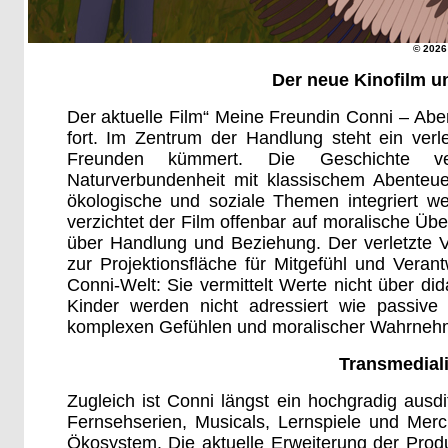
© 202
Der neue Kinofilm u
Der aktuelle Film“ Meine Freundin Conni – Aben
fort. Im Zentrum der Handlung steht ein ver
Freunden kümmert. Die Geschichte ver
Naturverbundenheit mit klassischem Abenteuerk
ökologische und soziale Themen integriert we
verzichtet der Film offenbar auf moralische Übe
über Handlung und Beziehung. Der verletzte V
zur Projektionsfläche für Mitgefühl und Veran
Conni-Welt: Sie vermittelt Werte nicht über di
Kinder werden nicht adressiert wie passive
komplexen Gefühlen und moralischer Wahrneh
Transmedial
Zugleich ist Conni längst ein hochgradig ausdi
Fernsehserien, Musicals, Lernspiele und Merch
Ökosystem. Die aktuelle Erweiterung der Produ