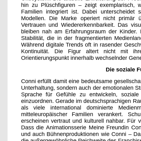
hin zu Plüschfiguren – zeigt exemplarisch,
Familien integriert ist. Dabei unterscheidet
Modellen. Die Marke operiert nicht primär 
Vertrauen und Wiedererkennbarkeit. Das visu
bleiben nah am Erfahrungsraum der Kinder. In
Stabilität, die in der fragmentierten Medien
Während digitale Trends oft in rasender Gesch
Kontinuität. Die Figur altert nicht mit i
Orientierungspunkt innerhalb wechselnder Gene
Die soziale F
Conni erfüllt damit eine bedeutsame gesellschaf
Unterhaltung, sondern auch der emotionalen Stru
Sprache für Gefühle zu entwickeln, soziale 
einzuordnen. Gerade im deutschsprachigen Rau
als viele international dominierte Medien
mitteleuropäischer Familien verankert. Schu
erscheinen vertraut und kulturell nahbar. Für 
Dass die Animationsserie Meine Freundin Conni
und auch Bühnenproduktionen wie Conni – Das 
die außergewöhnliche Reichweite des Franchis